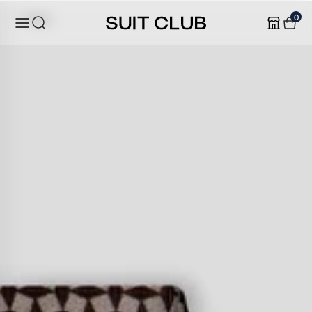
0
Tilbage
: da.accessibility.skip_to_text