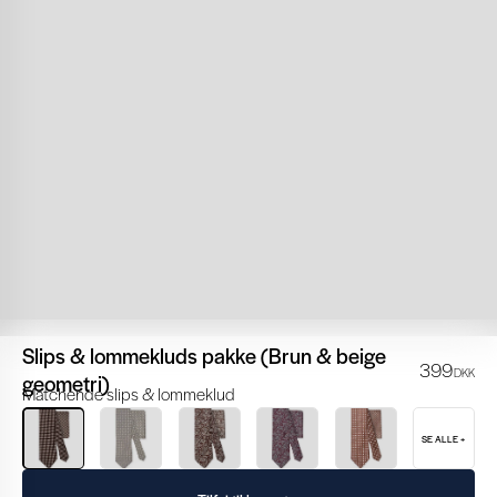
Slips & lommekluds pakke (Brun & beige
399
DKK
geometri)
Matchende slips & lommeklud
SE ALLE +