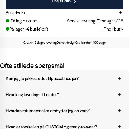
Tilføj til kurv
Beskrivelse
På lager online
Senest levering: Tirsdag 11/08
På lager i 4 butik(ker)
Find i butik
Gratis 1-2 dages levering
Dansk design
Gratis retur i 100 dage
Ofte stillede spørgsmål
Kan jeg få jakkesættet tilpasset hos jer?
Ja. Vi har inhouse skræddere i Aarhus og København. I Odense
Hvor lang leveringstid er der?
og Aalborg samarbejder vi med lokale skræddere. Vores
personale tager målene i butikken og sørger for, at jakkesættet
Vores ready-to-wear jakkesæt er på lager og kan derfor sendes
Hvordan returnerer eller ombytter jeg en vare?
bliver sendt til tilretning.
med det samme eller købes direkte i butik. Leveringstiden er
typisk
1–2 hverdage
. Hvis du vælger et CUSTOM jakkesæt, bliver
Du kan oprette din retur via vores returportal. Vi tilbyder 100
Hvad er forskellen på CUSTOM og ready-to-wear?
det lavet efter dine mål, og produktionstiden er normalt 4–6 uger.