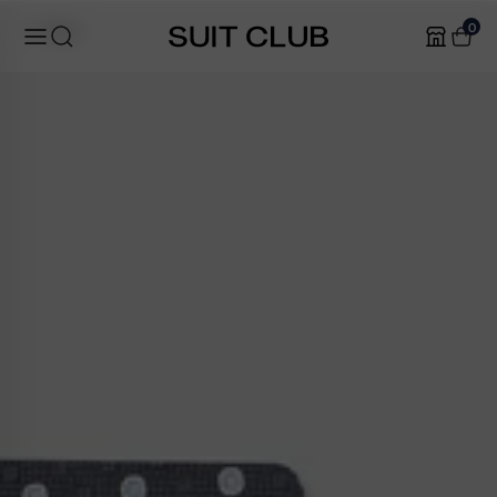
0
Tilbage
: da.accessibility.skip_to_text