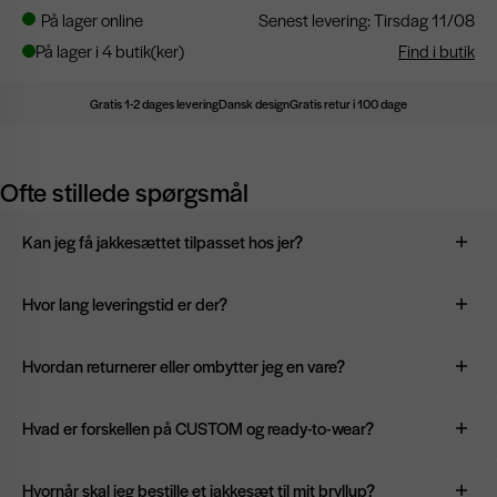
På lager online
Senest levering: Tirsdag 11/08
På lager i 4 butik(ker)
Find i butik
Gratis 1-2 dages levering
Dansk design
Gratis retur i 100 dage
Ofte stillede spørgsmål
Kan jeg få jakkesættet tilpasset hos jer?
Ja. Vi har inhouse skræddere i Aarhus og København. I Odense
Hvor lang leveringstid er der?
og Aalborg samarbejder vi med lokale skræddere. Vores
personale tager målene i butikken og sørger for, at jakkesættet
Vores ready-to-wear jakkesæt er på lager og kan derfor sendes
Hvordan returnerer eller ombytter jeg en vare?
bliver sendt til tilretning.
med det samme eller købes direkte i butik. Leveringstiden er
typisk
1–2 hverdage
. Hvis du vælger et CUSTOM jakkesæt, bliver
Du kan oprette din retur via vores returportal. Vi tilbyder 100
Hvad er forskellen på CUSTOM og ready-to-wear?
det lavet efter dine mål, og produktionstiden er normalt 4–6 uger.
dages gratis ombytning og returnering, så længe varen er ubrugt
og i original stand med mærkerne intakt.
Ready-to-wear er jakkesæt i standardstørrelser, som du kan købe
Hvornår skal jeg bestille et jakkesæt til mit bryllup?