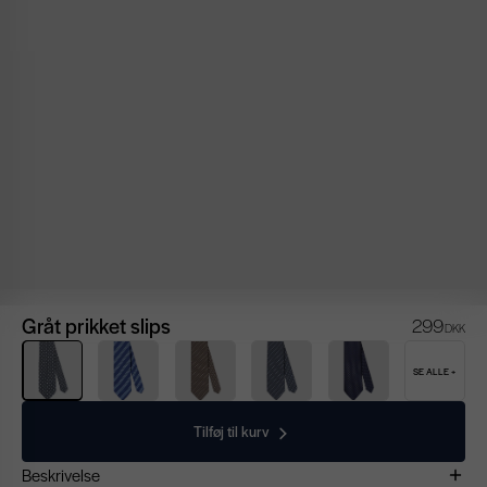
Gråt prikket slips
299
DKK
SE ALLE +
Tilføj til kurv
Beskrivelse